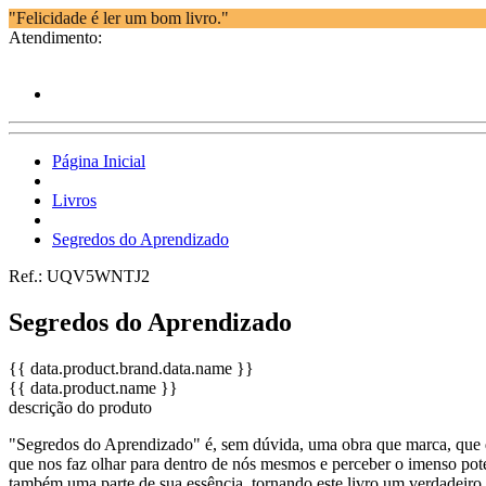
"Felicidade é ler um bom livro."
Atendimento:
Página Inicial
Livros
Segredos do Aprendizado
Ref.:
UQV5WNTJ2
Segredos do Aprendizado
{{ data.product.brand.data.name }}
{{ data.product.name }}
descrição do produto
"Segredos do Aprendizado" é, sem dúvida, uma obra que marca, que de
que nos faz olhar para dentro de nós mesmos e perceber o imenso po
também uma parte de sua essência, tornando este livro um verdadeiro