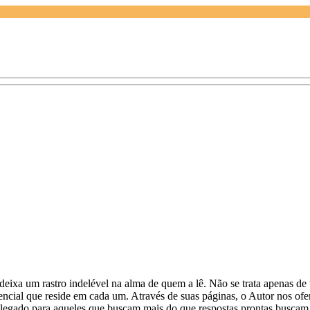
ixa um rastro indelével na alma de quem a lê. Não se trata apenas de 
tencial que reside em cada um. Através de suas páginas, o Autor nos o
 legado para aqueles que buscam mais do que respostas prontas buscam 